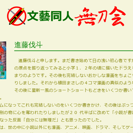
進藤伐斗
進藤伐斗と申します。まだ書き始めて日の浅い初心者です
の原点を振り返ってみると小学１．２年の頃に描いたドラえ
まりのようです。その後も完結しないおかしな漫画をちょこ
りしました。それから植田まさしの４コマ漫画の真似のよう
その後に星新一風のショートショートもどきをいくつか書い
。
ムになってこれも完結しないのをいくつか書きかけ、その後はぷっ
別の物に心を奪われたりしましたが２０ 代半ばに改めて「小説が書
なった反面「自分には無理だ」とも思ったのでした。
は、世の中に小説以外にも漫画、アニメ、映画、ドラマ、そしてゲ