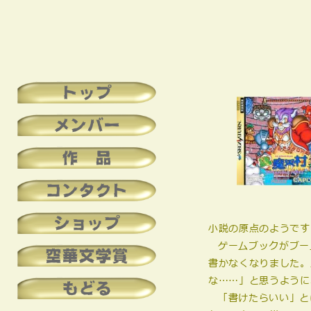
トップ
メンバー
作 品
コンタクト
ショップ
小説の原点のようです
ゲームブックがブー
空華文学賞
書かなくなりました。
な……」と思うように
もどる
「書けたらいい」と