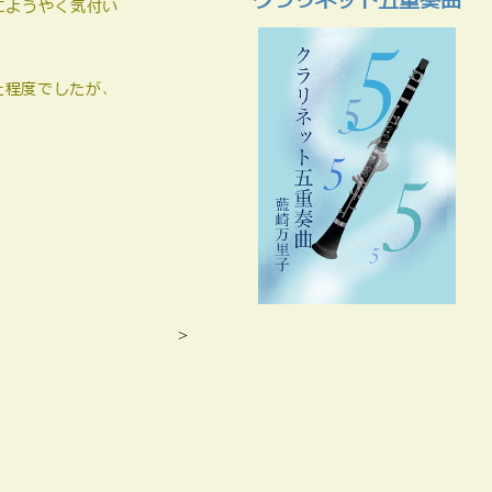
クラリネット五重奏曲
にようやく気付い
た程度でしたが、
>