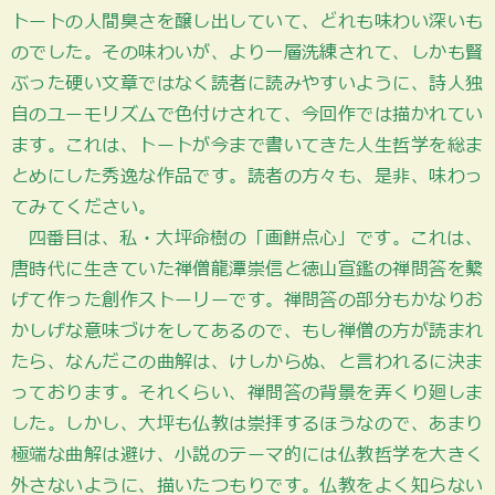
トートの人間臭さを醸し出していて、どれも味わい深いも
のでした。その味わいが、より一層洗練されて、しかも賢
ぶった硬い文章ではなく読者に読みやすいように、詩人独
自のユーモリズムで色付けされて、今回作では描かれてい
ます。これは、トートが今まで書いてきた人生哲学を総ま
とめにした秀逸な作品です。読者の方々も、是非、味わっ
てみてください。
四番目は、私・大坪命樹の「画餅点心」です。これは、
唐時代に生きていた禅僧龍潭崇信と徳山宣鑑の禅問答を繋
げて作った創作ストーリーです。禅問答の部分もかなりお
かしげな意味づけをしてあるので、もし禅僧の方が読まれ
たら、なんだこの曲解は、けしからぬ、と言われるに決ま
っております。それくらい、禅問答の背景を弄くり廻しま
した。しかし、大坪も仏教は崇拝するほうなので、あまり
極端な曲解は避け、小説のテーマ的には仏教哲学を大きく
外さないように、描いたつもりです。仏教をよく知らない