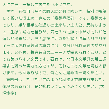
人にこそ、一読して戴きたい小品です。
さて、五番目は今回の同人誌発刊に際して、特別に寄稿
して戴いた澤山功一さんの「妄想症候群」です。妄想の中
でしか、嫌な相手に仕返しの出来ない主人公。反抗しよう
と一生懸命暴力を奮うが、気を失って頭の中だけでしか仕
返しが出来ない。その癲癇にも似た症状の描写のリアリテ
ィーに示される著者の筆力には、唸らせられるものがあり
ます。文体も、著者独自のユーモアが鏤められており、と
ても読みやすい逸品です。著者は、北日本文学賞の第二選
考まで残った実力の方ですが、それもこの文章を読むと頷
けます。今回限りなので、皆さんも是非御一読ください。
第四号は、だいたいこのような品揃えで纏まりました。
御縁のある方は、是非味わって読んでみてください。(大
坪命樹)