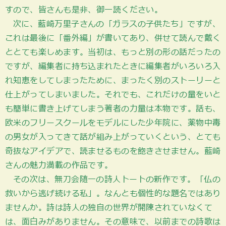
すので、皆さんも是非、御一読ください。
次に、藍崎万里子さんの「ガラスの子供たち」ですが、
これは最後に「番外編」が書いてあり、併せて読んで戴く
ととても楽しめます。当初は、もっと別の形の話だったの
ですが、編集者に持ち込まれたときに編集者がいろいろ入
れ知恵をしてしまったために、まったく別のストーリーと
仕上がってしまいました。それでも、これだけの量をいと
も簡単に書き上げてしまう著者の力量は本物です。話も、
欧米のフリースクールをモデルにした少年院に、薬物中毒
の男女が入ってきて話が組み上がっていくという、とても
奇抜なアイデアで、読ませるものを飽きさせません。藍崎
さんの魅力満載の作品です。
その次は、無刀会随一の詩人トートの新作です。「仏の
救いから逃げ続ける私」。なんとも個性的な題名ではあり
ませんか。詩は詩人の独自の世界が開陳されていなくて
は、面白みがありません。その意味で、以前までの詩歌は