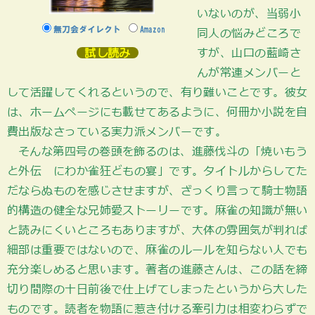
いないのが、当弱小
無刀会ダイレクト
Amazon
同人の悩みどころで
すが、山口の藍崎さ
試し読み
んが常連メンバーと
して活躍してくれるというので、有り難いことです。彼女
は、ホームページにも載せてあるように、何冊か小説を自
費出版なさっている実力派メンバーです。
そんな第四号の巻頭を飾るのは、進藤伐斗の「焼いもう
と外伝 にわか雀狂どもの宴」です。タイトルからしてた
だならぬものを感じさせますが、ざっくり言って騎士物語
的構造の健全な兄姉愛ストーリーです。麻雀の知識が無い
と読みにくいところもありますが、大体の雰囲気が判れば
細部は重要ではないので、麻雀のルールを知らない人でも
充分楽しめると思います。著者の進藤さんは、この話を締
切り間際の十日前後で仕上げてしまったというから大した
ものです。読者を物語に惹き付ける牽引力は相変わらずで