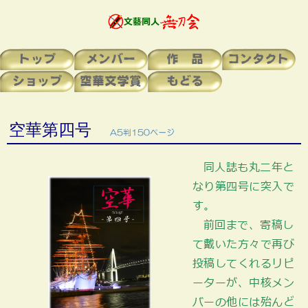
トップ
メンバー
作 品
コンタクト
ショップ
空華文学賞
もどる
空華第四号
A5判150ページ
同人誌も丸二年と
なり第四号に突入で
す。
前回まで、寄稿し
て戴いた方々で再び
投稿してくれるリピ
ーターが、中核メン
バーの他には殆んど