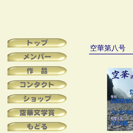
トップ
空華第八号
メンバー
作 品
コンタクト
ショップ
空華文学賞
もどる