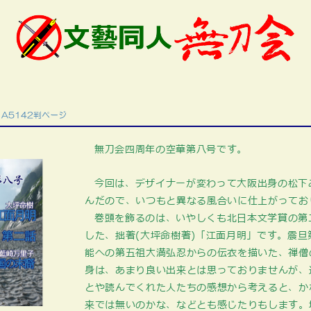
A5142判ページ
無刀会四周年の空華第八号です。
今回は、デザイナーが変わって大阪出身の松下
んだので、いつもと異なる風合いに仕上がってお
巻頭を飾るのは、いやしくも北日本文学賞の第
した、拙著(大坪命樹著)「江面月明」です。震旦
能への第五祖大満弘忍からの伝衣を描いた、禅僧
身は、あまり良い出来とは思っておりませんが、
とや読んでくれた人たちの感想から考えると、か
来では無いのかな、などとも感じたりもします。