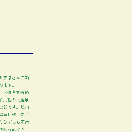
みずほさんに頼
ります。
二次選考を通過
第六祖の大鑑慧
の話です。私自
選考に残ったこ
ならずしも不出
地味な話です